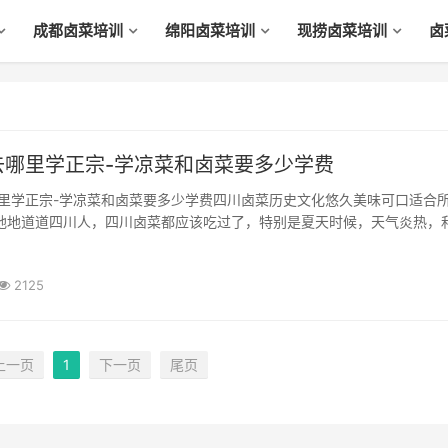
成都卤菜培训
绵阳卤菜培训
现捞卤菜培训
卤
去哪里学正宗-学凉菜和卤菜要多少学费
个地地道道四川人，四川卤菜都应该吃过了，特别是夏天时候，天气炎热，
川卤菜，几打啤酒。卤菜培训是将初步加工和焯水处理后的原料放在配好
肴。一般可分为红卤、白卤三大类；川卤在全国...
2125
上一页
1
下一页
尾页