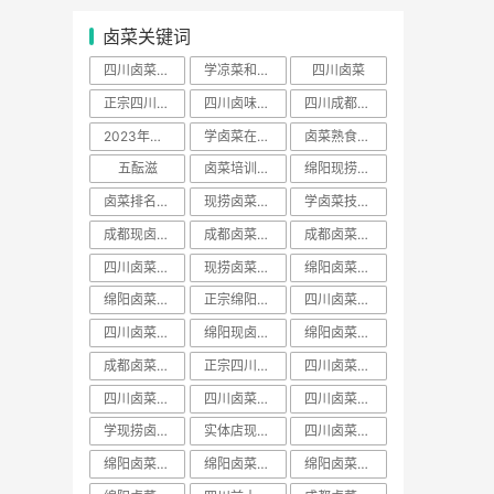
卤菜关键词
四川卤菜去哪里学正宗
学凉菜和卤菜要多少学费
四川卤菜
正宗四川卤菜培训
四川卤味哪家培训最好
四川成都卤菜培训哪家好
2023年卤菜培训学员
学卤菜在哪里学
卤菜熟食培训费用一般多少学费
五酝滋
卤菜培训声明
绵阳现捞培训哪家出名
卤菜排名前十名加盟店
现捞卤菜培训哪家好
学卤菜技术到哪里学的正宗
成都现卤现捞培训
成都卤菜熟食培训
成都卤菜培训费用一般多少学费
四川卤菜配方技术学习培训哪家好
现捞卤菜培训费用一般多少学费
绵阳卤菜培训哪家好
绵阳卤菜培训费用一般多少学费
正宗绵阳卤菜培训班
四川卤菜学习方法培训技术哪家好
四川卤菜学习技术培训去哪里学好
绵阳现卤现捞培训
绵阳卤菜熟食培训
成都卤菜培训班排名
正宗四川卤菜培训班
​四川卤菜培训班排名
四川卤菜熟食培训
四川卤菜培训价格表
四川卤菜排名学习培训技术哪家靠谱
学现捞卤菜技术哪里好
实体店现卤现捞培训有保障吗
四川卤菜培训基地
绵阳卤菜培训班视频
绵阳卤菜培训价目表
绵阳卤菜培训价班排名