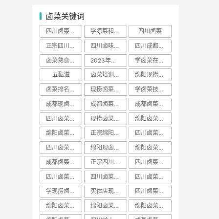
卤菜关键词
四川卤菜去哪里学正宗
学凉菜和卤菜要多少学费
四川卤菜
正宗四川卤菜培训
四川卤味哪家培训最好
四川成都卤菜培训哪家好
卤菜熟食培训费用一般多少学费
2023年卤菜培训学员
学卤菜在哪里学
五酝滋
卤菜培训声明
绵阳现捞培训哪家出名
卤菜排名前十名加盟店
现捞卤菜培训哪家好
学卤菜技术到哪里学的正宗
成都现卤现捞培训
成都卤菜熟食培训
成都卤菜培训费用一般多少学费
四川卤菜配方技术学习培训哪家好
现捞卤菜培训费用一般多少学费
绵阳卤菜培训哪家好
绵阳卤菜培训费用一般多少学费
正宗绵阳卤菜培训班
四川卤菜学习方法培训技术哪家好
四川卤菜学习技术培训去哪里学好
绵阳现卤现捞培训
绵阳卤菜熟食培训
成都卤菜培训班排名
正宗四川卤菜培训班
四川卤菜培训价格表
​四川卤菜培训班排名
四川卤菜熟食培训
四川卤菜排名学习培训技术哪家靠谱
学现捞卤菜技术哪里好
实体店现卤现捞培训有保障吗
四川卤菜培训基地
绵阳卤菜培训班视频
绵阳卤菜培训价目表
绵阳卤菜培训价班排名