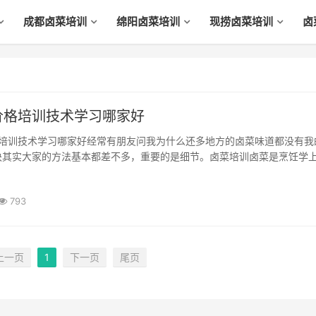
成都卤菜培训
绵阳卤菜培训
现捞卤菜培训
卤
价格培训技术学习哪家好
诀其实大家的方法基本都差不多，重要的是细节。卤菜培训卤菜是烹饪学
是各地区耳熟能详的家常菜。卤菜共分为红卤系列、盐焗系列、麻辣系列
、酱香系列、五香系列、海鲜系列、凉拌系列等...
793
上一页
1
下一页
尾页