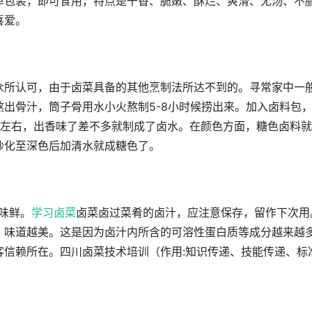
单包装，即可食用，特点是干香、脆嫩、酥烂、爽滑、无汤、不
喜爱。
众所认可，由于卤菜具备的其他烹制法所达不到的。寻常家中一
出骨汁，筒子骨用水小火熬制5-8小时候捞出来。加入卤料包
时左右，出香味了差不多就制成了卤水。在颜色方面，糖色卤料
糖炒化至深色后加清水就成糖色了。
香味鲜。
学习卤菜
卤菜卤过菜肴的卤汁，应注意保存，留作下次用
，味道越美。这是因为卤汁内所含的可溶性蛋白质等成分越来越
客信赖所在。四川卤菜技术培训（作用:知识传递、技能传递、标