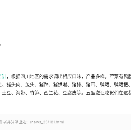
。
培训
，根据四川地区的需求调出相应口味，产品多样，荤菜有鸭
尖、猪头肉、兔头、猪蹄、猪拱嘴、猪排、猪耳、鸭珺、鸭珺把
、土豆、海带、竹笋、西兰花、豆腐皮等。五酝滋让吃货们在这
明出处：/news_25/181.html