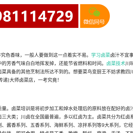
菜讲究色香味，一般人要做到这一点着实不易。
学习卤菜
卤汁不宜
中的芳香气味白白地挥发掉，还能节省燃料和时间。
卤菜技术
川
卤菜具备的其他烹制法所达不到的。想要菜鸟变厨王不妨求教四
准传递)大师卤菜店，一考究竟！
质量。卤菜培训是将初步加工和焯水处理后的原料放在配好的卤
卤三大类；川卤在全国最普遍，多以红卤为主。卤菜共分为红卤
列、酱香系列、五香系列、海鲜系列、凉拌系列等9大系列，它