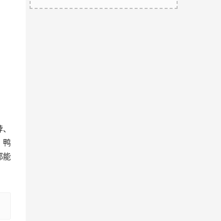
脖、
、鸭
都能