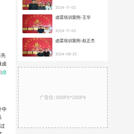
2024-11-02
卤菜培训案例-王华
2024-11-02
卤菜培训案例-赵正杰
2024-08-25
事先
味卤
川
卤
广告位-300PX*200PX
汁中
系
经过