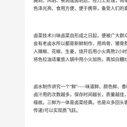
腌制、风晒、煮焖或卤制后，经刀工处理，简
色泽光亮、食用方便、便于携带，备受人们的
卤菜技术川味卤菜自形成之日起，便被广大群
会有老卤水所以都是新鲜制作，用鸡骨、猪骨熬
入辣椒、花椒、生姜，烧开后用小火再熬2小
将色拉油适量放入锅中用小火加热，再加白
卤水制作讲究一个“鲜”----味道鲜、颜色鲜、
卤汁用的次数越多，保存时间越长，质量越佳
缘故。三鲜为一体是卤菜经典。也是众多回头
传递)可以实现质飞跃。