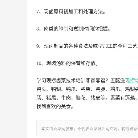
7、现卤原料初加工和处理方法。
8、肉类的腌制和煮制时间的把握。
9、现卤制品的各种食法及味型加工的全程工艺
10、现卤汤料的保管和存放。
学习现捞卤菜技术培训哪家靠谱？五酝滋
现捞
鸭头、鸭翅、鸭爪、鸭架、鸭腿、鸡爪、鸡翅
肠、猪尾、牛肉、脑花、猪皮等。素菜有莲藕
找到喜欢的美食。
本文由卤菜网发布，不代表卤菜培训网立场，转载联系作者并注