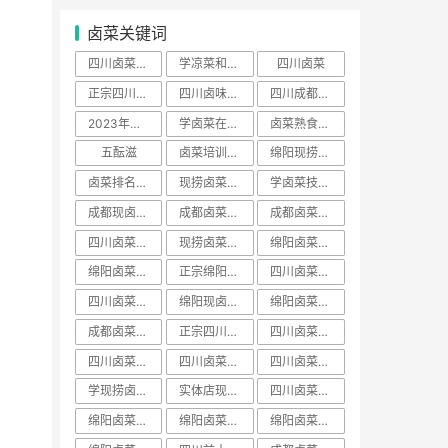
卤菜关键词
四川卤菜去哪里学正宗
学凉菜和卤菜要多少学费
四川卤菜
正宗四川卤菜培训
四川卤味哪家培训最好
四川成都卤菜培训哪家好
2023年卤菜培训学员
学卤菜在哪里学
卤菜熟食培训费用一般多少学费
五酝滋
卤菜培训声明
绵阳现捞培训哪家出名
卤菜排名前十名加盟店
现捞卤菜培训哪家好
学卤菜技术到哪里学的正宗
成都现卤现捞培训
成都卤菜熟食培训
成都卤菜培训费用一般多少学费
四川卤菜配方技术学习培训哪家好
现捞卤菜培训费用一般多少学费
绵阳卤菜培训哪家好
绵阳卤菜培训费用一般多少学费
正宗绵阳卤菜培训班
四川卤菜学习方法培训技术哪家好
四川卤菜学习技术培训去哪里学好
绵阳现卤现捞培训
绵阳卤菜熟食培训
成都卤菜培训班排名
正宗四川卤菜培训班
​四川卤菜培训班排名
四川卤菜熟食培训
四川卤菜培训价格表
四川卤菜排名学习培训技术哪家靠谱
学现捞卤菜技术哪里好
实体店现卤现捞培训有保障吗
四川卤菜培训基地
绵阳卤菜培训班视频
绵阳卤菜培训价目表
绵阳卤菜培训价班排名