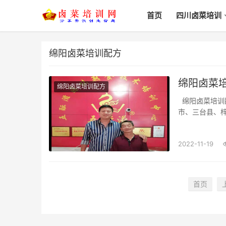
首页
四川卤菜培训
绵阳卤菜培训配方
绵阳卤菜培
绵阳卤菜培训配方
绵阳卤菜培训配方_哪里学_哪家好_一般多少学费绵阳市、涪城区、游仙区、安州区、江油
市、三台县、梓
费？怎样才能
来生活方式(fā
2022-11-19
首页