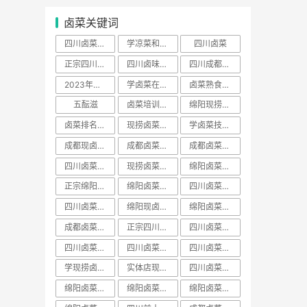
卤菜关键词
四川卤菜去哪里学正宗
学凉菜和卤菜要多少学费
四川卤菜
正宗四川卤菜培训
四川卤味哪家培训最好
四川成都卤菜培训哪家好
2023年卤菜培训学员
学卤菜在哪里学
卤菜熟食培训费用一般多少学费
五酝滋
卤菜培训声明
绵阳现捞培训哪家出名
卤菜排名前十名加盟店
现捞卤菜培训哪家好
学卤菜技术到哪里学的正宗
成都现卤现捞培训
成都卤菜熟食培训
成都卤菜培训费用一般多少学费
四川卤菜配方技术学习培训哪家好
现捞卤菜培训费用一般多少学费
绵阳卤菜培训哪家好
正宗绵阳卤菜培训班
绵阳卤菜培训费用一般多少学费
四川卤菜学习方法培训技术哪家好
四川卤菜学习技术培训去哪里学好
绵阳现卤现捞培训
绵阳卤菜熟食培训
成都卤菜培训班排名
正宗四川卤菜培训班
四川卤菜培训价格表
四川卤菜熟食培训
​四川卤菜培训班排名
四川卤菜排名学习培训技术哪家靠谱
学现捞卤菜技术哪里好
实体店现卤现捞培训有保障吗
四川卤菜培训基地
绵阳卤菜培训班视频
绵阳卤菜培训价目表
绵阳卤菜培训价班排名