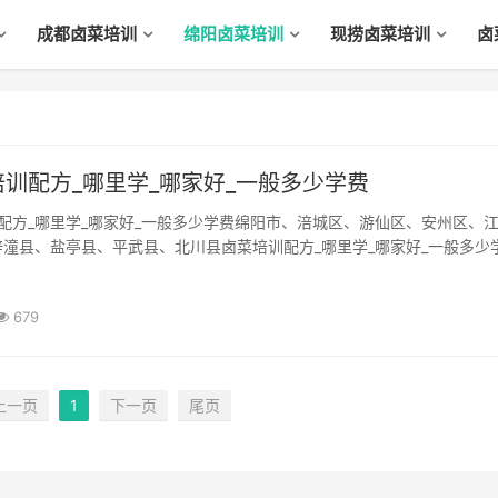
成都卤菜培训
绵阳卤菜培训
现捞卤菜培训
卤
训配方_哪里学_哪家好_一般多少学费
潼县、盐亭县、平武县、北川县卤菜培训配方_哪里学_哪家好_一般多少
创业成功？当我们知道比尔盖茨从创业开始到成为全球首富时，我们不得
ng shì)打一个问号，当我们看到身边不少人在下海...
679
上一页
1
下一页
尾页