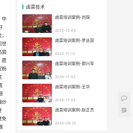
卤菜技术
卤菜培训案例-刘琛
，中
好
2024-12-05
类；
卤菜培训案例-罗丛双
问世
品尝
2024-11-13
，愿
卤菜培训案例-郭兴军
淀粉
这
2024-11-02
连
卤菜培训案例-王华
捆
2024-11-02
煸炒
卤菜培训案例-赵正杰
要
避免
2024-08-25
做