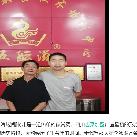
:清热润肺)儿是一道简单的家常菜。四川
卤菜加盟
川卤最初的形
代的历史阶段，大约经历了千余年的时间。秦代蜀郡太守李冰率万