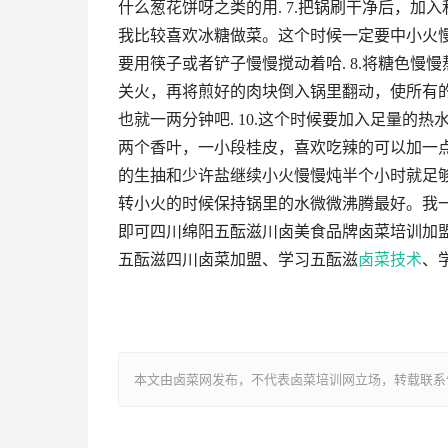
什么葱花饼呀之类的用. 7.把锅刷干净后，
我比较喜欢冰糖做菜。这个时候一定要中小火慢慢熬
要用筷子或者铲子慢慢搅动着哈. 8.将糖色慢
关火，再将煎好的肉块倒入锅里翻动，使所有的肉
也就一两分钟吧. 10.这个时候要加入足量
两个香叶，一小段桂皮，喜欢吃辣的可以加一
的生抽和少许盐继续小火慢慢炖半个小时就足够了！
转小火的时候保持锅里的水微微沸腾最好。我一
即可四川绵阳五酝滋川卤美食品牌卤菜培训加
五酝滋四川卤菜加盟、学习五酝滋
卤菜技术
、
本文由卤菜网发布，不代表卤菜培训网立场，转载联系作者并注