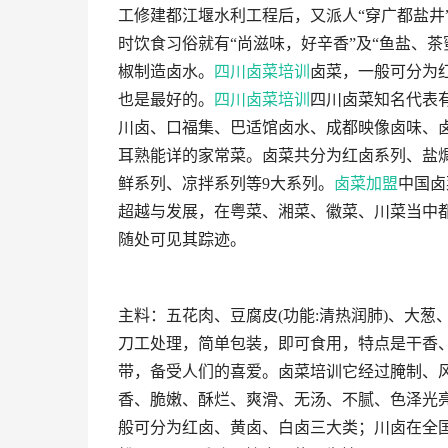
工修建都江堰水利工程后，又派人“穿广都盐井
时饮食习俗就有“尚滋味，好辛香”及“鱼盐、
椒制造卤水。
四川卤菜培训
卤菜，一般可分为
也是最好的。
四川卤菜培训
四川卤菜知名代表
川卤、口福集、巴适馆卤水、成都映像卤味、
耳熟能详的家常菜。卤菜共分为红卤系列、盐
鲜系列、凉拌系列等9大系列。
卤菜加盟
中国卤
超越与发展，在粤菜、湘菜、徽菜、川菜当中
随处可见其踪迹。
主料：五花肉、豆腐皮(功能:清热润肺)、大
刀工处理，简单包装，即可食用，特点是干香
带，备受人们的喜爱。卤菜培训它经过腌制、
香、脆嫩、酥烂、爽滑、无汤、不腻、色泽光
般可分为红卤、黄卤、白卤三大类；川卤在全