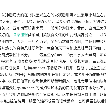
洗净后切大约在1到2厘米左右的块状后用清水浸泡半小时左右
段大葱，姜片，几粒儿花椒大料，以及少许淀粉(starch)，将浸泡
可关火。四川卤菜培训卤菜，一般可分为红卤、黄卤、白卤三大
最好的。
卤菜加盟
卤菜是川菜饮食文化的重要组成部分之一，从
菜王国里，历经上千年的历史，至今仍然魅力依旧，当我们举筷
香味悠长的奇特风味所陶醉，竟会使天下有如此美味而赞不绝口
净控下水分。——这里注意(attention)要冷水大火煮肉，加
会变得太老. 3.将豆腐皮(功能:清热润肺)洗净，切成长方形，三五张
切成长条，注意(attention)不要切断（割开；截断)，最上面要
最顶端没切断（割开；截断)的地方用牙签固定好，或者用干净的棉线
锅中中小火慢慢煎至肉皮焦黄后可以稍稍倒入一点儿食用油将肉块
要注意(attention)的是如果焯水后的花肉没有控干水分也不
一点儿食用油将肉块煸炒至焦黄即可。这里稍稍倒入食用油可以
的肉块捞出控油待用，锅里的油不想要的话就丢弃，也可保留着以后