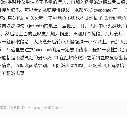
加入和你平时炒菜用油差不多量的清水，再加入适量的冰糖或者白糖
糖色。可以看到冰糖慢慢碎裂，水都蒸发(evaporate)了，一
慢熬到焦黄色即可关火哈！宁可糖色不够也不要炒糊了. 9.炒好糖色
块都均匀（jūn yún)的裹上一层糖后，打开火用中小火翻炒片
的热水，然后把上面的豆腐皮儿加入锅里，再加几个葱段，几片姜片
点干红辣椒段哈！大火煮开后转小火慢慢炖一小时以上。再加入
这里要注意(attention)的是一定要用热水，最好一次性加足
般都是用燃气灶的最小火. 11.在红烧肉収汁之前将豆腐皮取出
盟信息，五酝滋卤菜培训、五酝滋卤菜加盟、五酝滋四川卤菜培
学五酝滋卤菜
明出处：/news_44/105.html