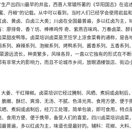
”生产出四川最早的井盐，西晋人常璩所著的《华阳国志》在追
茶蜜、丹椒”的记载。从中可以看到，当时人们已经学会使用岩盐
红卤、黄卤、白卤三大类；川卤在全国最普遍，多以红卤为主，
有：廖排骨、香丫坊、棒棒鸡传 奇、紫燕百味鸡、万春卤菜、醉
卤菜甜皮鸭等。卤菜培训卤菜是烹饪学上凉食菜肴的通称，是各
焗系列、麻辣系列、泡椒系列、烤鸭系列、酱香系列、五香系列
菜源远流长，种类繁多，风味各异，一直以它独有的形式在不断
都有非常大的影响力，而且不论城市乡间，放眼酒楼饭店、街边
葱、大姜、干红辣椒。卤菜培训它经过腌制、风晒、煮焖或卤制后
、脆嫩、酥烂、爽滑、无汤、不腻、色泽光亮、食用方便、便于
风晒、煮焖或卤制后，经刀工处理，简单包装，即可食用，特点
亮、食用方便、便于携带，备受人们的喜爱。四川卤菜培训卤菜
国最普遍，多以红卤为主，味道也是最好的。辅料：花椒、大料