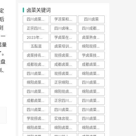
，
卤菜关键词
定
后
四川卤菜去哪里学正宗
学凉菜和卤菜要多少学费
四川卤菜
刻
正宗四川卤菜培训
四川卤味哪家培训最好
四川成都卤菜培训哪家好
，一
2023年卤菜培训学员
学卤菜在哪里学
卤菜熟食培训费用一般多少学费
适量
五酝滋
卤菜培训声明
绵阳现捞培训哪家出名
了。
卤菜排名前十名加盟店
现捞卤菜培训哪家好
学卤菜技术到哪里学的正宗
装盘
成都现卤现捞培训
成都卤菜熟食培训
成都卤菜培训费用一般多少学费
训、
四川卤菜配方技术学习培训哪家好
现捞卤菜培训费用一般多少学费
绵阳卤菜培训哪家好
绵阳卤菜培训费用一般多少学费
正宗绵阳卤菜培训班
四川卤菜学习方法培训技术哪家好
四川卤菜学习技术培训去哪里学好
绵阳现卤现捞培训
绵阳卤菜熟食培训
成都卤菜培训班排名
正宗四川卤菜培训班
四川卤菜培训价格表
​四川卤菜培训班排名
四川卤菜熟食培训
四川卤菜排名学习培训技术哪家靠谱
学现捞卤菜技术哪里好
实体店现卤现捞培训有保障吗
四川卤菜培训基地
绵阳卤菜培训班视频
绵阳卤菜培训价目表
绵阳卤菜培训价班排名