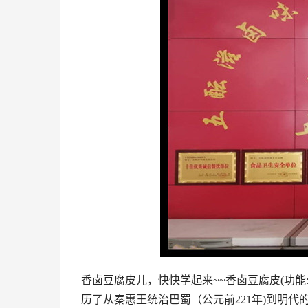
香卤豆腐皮儿，快快学起来~~香卤豆腐皮(功能
历了从秦惠王统治巴蜀（公元前221年)到明