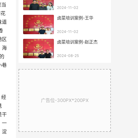
述当
2024-11-02
和花
卤菜培训案例-王华
味道
香
2024-11-02
地区
卤菜培训案例-赵正杰
、海
2024-08-25
的
小巷
，经
广告位-300PX*200PX
携
是干
，一
、淀