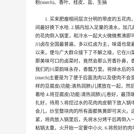
粉(starch)、香叶、桂皮、盐、生抽
1. 买来肥瘦相间层次分明的带皮的五花肉，
间最好换下水哈. 2.锅内加入足量的清水，加几
的花肉倒入锅里，和冷水一起大火微微煮沸即
川卤在全国最普遍，多以红卤为主，味道也是
以来，便与广大群众接下了不解之缘，它在川
那美味可口的卤菜时，竟然会那么芳香扑鼻，
我们的川菜韵味永存，香瓢万里。将焯水后的花肉洗
(starch)主要是为了便于后面洗肉以及使肉不
样的豆腐皮(功能:清热润肺)儿摞放在一起，然后再
着哈 4.将豆腐皮(功能:清热润肺)儿卷好，
扎好，待用 5.将控过水的花肉肉皮朝下放入
会儿，炒至整块肉的所有面都焦黄即可关火。这里需
紧，将肉放入锅里后，先将水分烤干后再倒入
粘锅太重，火开始一定要中小火. 6.将煎好